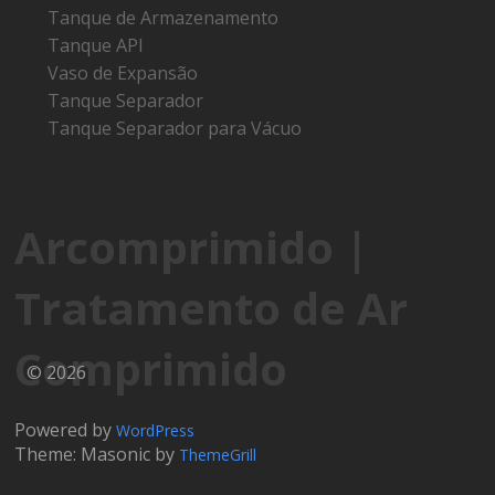
Tanque de Armazenamento
Tanque API
Vaso de Expansão
Tanque Separador
Tanque Separador para Vácuo
Arcomprimido |
Tratamento de Ar
Comprimido
© 2026
Powered by
WordPress
Theme: Masonic by
ThemeGrill