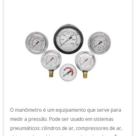
a
m
e
n
t
o
d
e
A
r
C
o
m
p
ri
m
O manômetro é um equipamento que serve para
id
medir a pressão. Pode ser usado em sistemas
o
pneumáticos: cilindros de ar, compressores de ar,