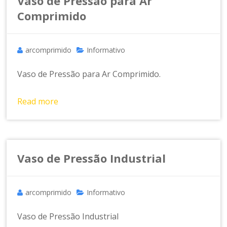
a
Vaso de Pressão para Ar
m
Comprimido
e
n
t
arcomprimido
Informativo
o
d
Vaso de Pressão para Ar Comprimido.
e
A
Read more
r
C
o
m
p
Vaso de Pressão Industrial
ri
m
id
arcomprimido
Informativo
o
Vaso de Pressão Industrial