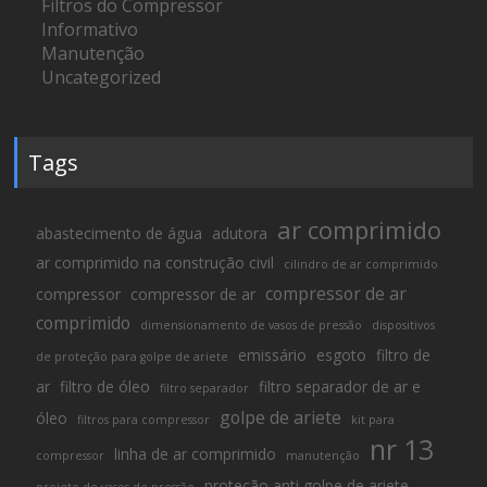
Filtros do Compressor
Informativo
Manutenção
Uncategorized
Tags
ar comprimido
abastecimento de água
adutora
ar comprimido na construção civil
cilindro de ar comprimido
compressor de ar
compressor
compressor de ar
comprimido
dimensionamento de vasos de pressão
dispositivos
emissário
esgoto
filtro de
de proteção para golpe de ariete
ar
filtro de óleo
filtro separador de ar e
filtro separador
golpe de ariete
óleo
filtros para compressor
kit para
nr 13
linha de ar comprimido
compressor
manutenção
proteção anti golpe de ariete
projeto de vasos de pressão