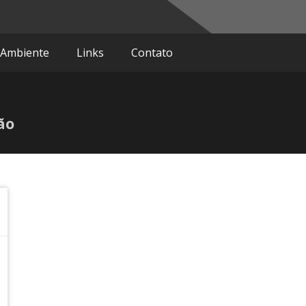
do
 Ambiente
Links
Contato
ão