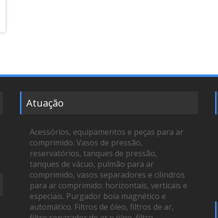
Atuação
Acessórios, equipamentos e peças para ar
comprimido. Vasos de pressão,
reservatórios, tanques de pressão,
tanques de vácuo, pulmão para ar
comprimido, vasos separadores e cilindros
para ar comprimido: horizontais, verticais e
especiais. Purgador boia magnético e
automático. Filtros de óleo, filtros de ar,
filtro separador de ar e óleo, filtro