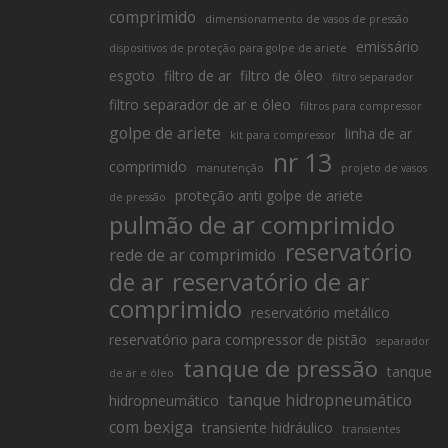
comprimido
dimensionamento de vasos de pressão
emissário
dispositivos de proteção para golpe de ariete
esgoto
filtro de ar
filtro de óleo
filtro separador
filtro separador de ar e óleo
filtros para compressor
golpe de ariete
linha de ar
kit para compressor
nr 13
comprimido
manutenção
projeto de vasos
proteção anti golpe de ariete
de pressão
pulmão de ar comprimido
reservatório
rede de ar comprimido
de ar
reservatório de ar
comprimido
reservatório metálico
reservatório para compressor de pistão
separador
tanque de pressão
tanque
de ar e óleo
tanque hidropneumático
hidropneumático
com bexiga
transiente hidráulico
transientes