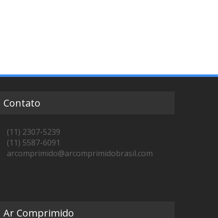
Contato
(11) 2307-5239
(11) 5587-6091
arcomprimido@arcomprimidobrasil.com
Ar Comprimido