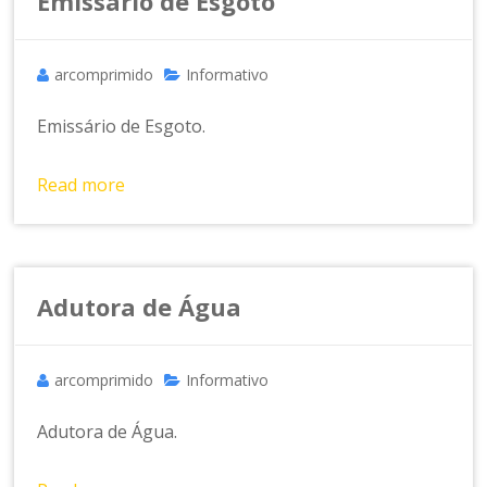
a
Emissário de Esgoto
m
e
n
arcomprimido
Informativo
t
o
Emissário de Esgoto.
d
e
Read more
A
r
C
o
Adutora de Água
m
p
ri
arcomprimido
Informativo
m
id
Adutora de Água.
o