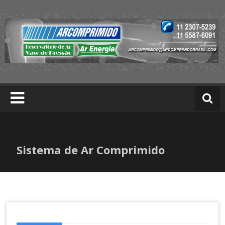
Skip
to
content
A
rc
o
m
p
ri
m
Sistema de Ar Comprimido
id
o
|
T
r
at