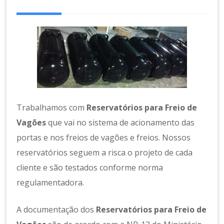
a
m
e
n
t
o
d
e
A
r
Trabalhamos com
Reservatórios para Freio de
C
Vagões
que vai no sistema de acionamento das
o
portas e nos freios de vagões e freios. Nossos
m
p
reservatórios seguem a risca o projeto de cada
ri
cliente e são testados conforme norma
m
regulamentadora.
id
o
A documentação dos
Reservatórios para Freio de