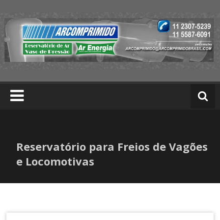
Skip
to
content
A
rc
o
m
p
ri
m
Reservatório para Freios de Vagões
id
o
e Locomotivas
|
T
r
at