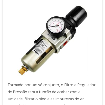
a
m
e
n
t
o
d
e
A
r
C
o
m
p
ri
m
Formado por um só conjunto, o Filtro e Regulador
id
de Pressão tem a função de acabar com a
o
umidade, filtrar o óleo e as impurezas do ar