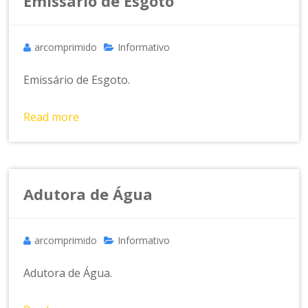
a
Emissário de Esgoto
m
e
n
arcomprimido
Informativo
t
o
Emissário de Esgoto.
d
e
Read more
A
r
C
o
Adutora de Água
m
p
ri
arcomprimido
Informativo
m
id
Adutora de Água.
o