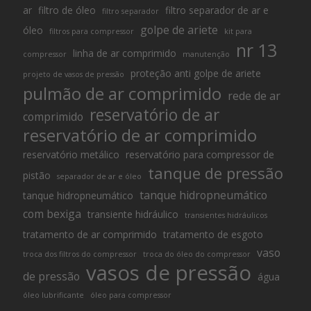
ar
filtro de óleo
filtro separador de ar e
filtro separador
golpe de ariete
óleo
filtros para compressor
kit para
nr 13
linha de ar comprimido
compressor
manutenção
proteção anti golpe de ariete
projeto de vasos de pressão
pulmão de ar comprimido
rede de ar
reservatório de ar
comprimido
reservatório de ar comprimido
reservatório metálico
reservatório para compressor de
tanque de pressão
pistão
separador de ar e óleo
tanque hidropneumático
tanque hidropneumático
com bexiga
transiente hidráulico
transientes hidráulicos
tratamento de ar comprimido
tratamento de esgoto
vaso
troca dos filtros do compressor
troca do óleo do compressor
vasos de pressão
de pressão
água
óleo lubrificante
óleo para compressor