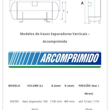
Modelos de Vasos Separadores Verticais –
Arcomprimido
MODELO
VOLUME (L)
A (mm)
D (mm)
PRESSÃO (bar /
libras)
VSV100
Vaso Separador 100
1150 mm
400 mm
até 12 bar / 174
litros
libras