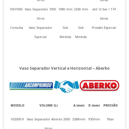
VSH1000
Vaso Separador 1000
1080 mm
2360 mm
até 12 bar / 174
litros
libras
Consulta
Vaso Separador
Sob
Sob
Pressão Especial
Especial
Medida
Medida
Vaso Separador Vertical e Horizontal – Aberko
MODELO
VOLUME (L)
A (mm)
D (mm)
PRESSÃO
VS2000-9
Vaso Separador Aberko 2000
3288mm
930mm
9bar
litros