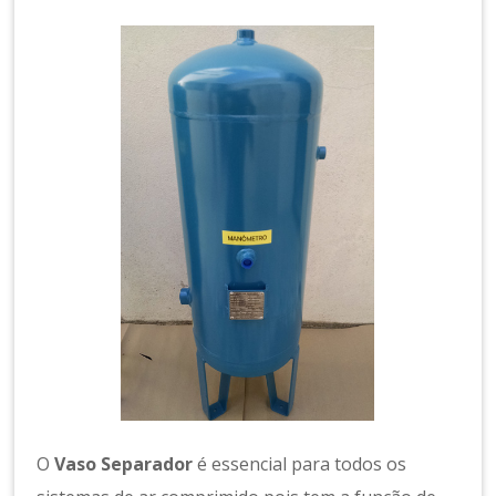
a
m
e
n
t
o
d
e
A
r
C
o
m
p
ri
m
id
o
O
Vaso Separador
é essencial para todos os