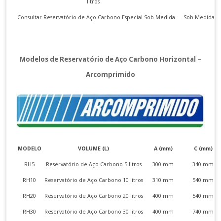
litros
Consultar
Reservatório de Aço Carbono Especial
Sob Medida
Sob Medida
Modelos de Reservatório de Aço Carbono Horizontal –
Arcomprimido
MODELO
VOLUME (L)
A (mm)
C (mm)
RH5
Reservatório de Aço Carbono 5 litros
300 mm
340 mm
RH10
Reservatório de Aço Carbono 10 litros
310 mm
540 mm
RH20
Reservatório de Aço Carbono 20 litros
400 mm
540 mm
RH30
Reservatório de Aço Carbono 30 litros
400 mm
740 mm