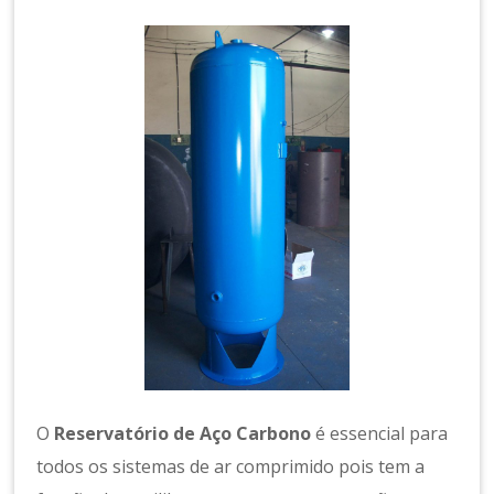
a
m
e
n
t
o
d
e
A
r
C
o
m
p
ri
m
id
O
Reservatório de Aço Carbono
é essencial para
o
todos os sistemas de ar comprimido pois tem a