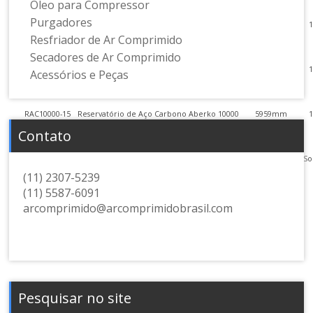
litros
Óleo para Compressor
Purgadores
RAC10000-9
Reservatório de Aço Carbono Aberko 10000
5959mm
Resfriador de Ar Comprimido
litros
Secadores de Ar Comprimido
RAC10000-11
Reservatório de Aço Carbono Aberko 10000
5959mm
Acessórios e Peças
litros
RAC10000-15
Reservatório de Aço Carbono Aberko 10000
5959mm
Contato
litros
Consultar
Reservatório de Aço Carbono Aberko Especial
Sob Medida
So
(11) 2307-5239
(11) 5587-6091
arcomprimido@arcomprimidobrasil.com
Pesquisar no site