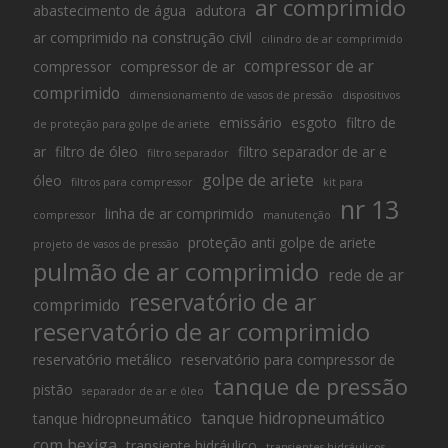
ar comprimido
abastecimento de água
adutora
ar comprimido na construção civil
cilindro de ar comprimido
compressor de ar
compressor
compressor de ar
comprimido
dimensionamento de vasos de pressão
dispositivos
emissário
esgoto
filtro de
de proteção para golpe de ariete
ar
filtro de óleo
filtro separador de ar e
filtro separador
golpe de ariete
óleo
filtros para compressor
kit para
nr 13
linha de ar comprimido
compressor
manutenção
proteção anti golpe de ariete
projeto de vasos de pressão
pulmão de ar comprimido
rede de ar
reservatório de ar
comprimido
reservatório de ar comprimido
reservatório metálico
reservatório para compressor de
tanque de pressão
pistão
separador de ar e óleo
tanque hidropneumático
tanque hidropneumático
com bexiga
transiente hidráulico
transientes hidráulicos