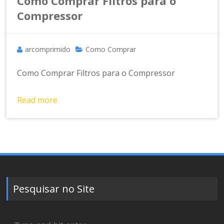
a
Como Comprar Filtros para o
m
Compressor
e
n
t
arcomprimido
Como Comprar
o
d
Como Comprar Filtros para o Compressor
e
A
Read more
r
C
o
m
p
ri
m
Pesquisar no Site
id
o
Search