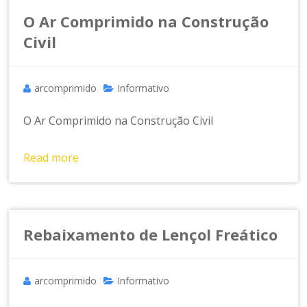
a
m
O Ar Comprimido na Construção
e
Civil
n
t
o
arcomprimido
Informativo
d
e
O Ar Comprimido na Construção Civil
A
r
Read more
C
o
m
p
ri
Rebaixamento de Lençol Freático
m
id
o
arcomprimido
Informativo