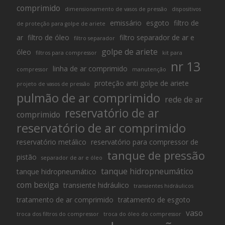
comprimido
dimensionamento de vasos de pressão
dispositivos
emissário
esgoto
filtro de
de proteção para golpe de ariete
ar
filtro de óleo
filtro separador de ar e
filtro separador
golpe de ariete
óleo
filtros para compressor
kit para
nr 13
linha de ar comprimido
compressor
manutenção
proteção anti golpe de ariete
projeto de vasos de pressão
pulmão de ar comprimido
rede de ar
reservatório de ar
comprimido
reservatório de ar comprimido
reservatório metálico
reservatório para compressor de
tanque de pressão
pistão
separador de ar e óleo
tanque hidropneumático
tanque hidropneumático
com bexiga
transiente hidráulico
transientes hidráulicos
tratamento de ar comprimido
tratamento de esgoto
vaso
troca dos filtros do compressor
troca do óleo do compressor