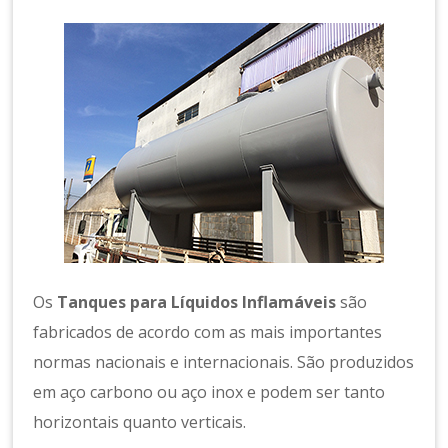
a
m
e
n
t
o
d
e
A
r
C
o
m
Os
Tanques para Líquidos Inflamáveis
são
p
ri
fabricados de acordo com as mais importantes
m
normas nacionais e internacionais. São produzidos
id
em aço carbono ou aço inox e podem ser tanto
o
horizontais quanto verticais.