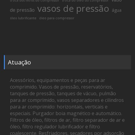
troca dos filtros do compressor
troca do óleo do compressor
vasos de pressão
de pressão
água
óleo lubrificante
óleo para compressor
Atuação
Acessórios, equipamentos e peças para ar
comprimido. Vasos de pressão, reservatórios,
tanques de pressão, tanques de vácuo, pulmão
para ar comprimido, vasos separadores e cilindros
para ar comprimido: horizontais, verticais e
especiais. Purgador boia magnético e automático.
Filtros de óleo, filtros de ar, filtro separador de ar e
óleo, filtro regulador lubrificador e filtro
coalescente. Resfriadores, secadores por adsorção