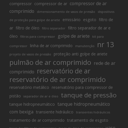
compressor de ar
compressor
compressor de ar
comprimido
dimensionamento de vasos de pressão
dispositivos
emissário
esgoto
filtro de
de proteção para golpe de ariete
ar
filtro de óleo
filtro separador de ar e
filtro separador
golpe de ariete
óleo
filtros para compressor
kit para
nr 13
linha de ar comprimido
compressor
manutenção
proteção anti golpe de ariete
projeto de vasos de pressão
pulmão de ar comprimido
rede de ar
reservatório de ar
comprimido
reservatório de ar comprimido
reservatório metálico
reservatório para compressor de
tanque de pressão
pistão
separador de ar e óleo
tanque hidropneumático
tanque hidropneumático
com bexiga
transiente hidráulico
transientes hidráulicos
tratamento de ar comprimido
tratamento de esgoto
vaso