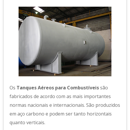
a
m
e
n
t
o
d
e
A
r
C
o
m
Os
Tanques Aéreos para Combustíveis
são
p
ri
fabricados de acordo com as mais importantes
m
normas nacionais e internacionais. São produzidos
id
em aço carbono e podem ser tanto horizontais
o
quanto verticais.